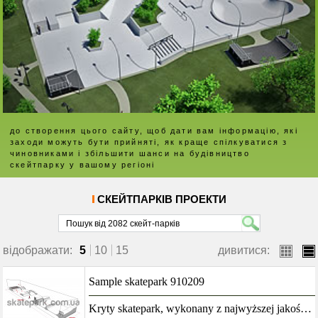
до створення цього сайту, щоб дати вам інформацію, які
заходи можуть бути прийняті, як краще спілкуватися з
чиновниками і збільшити шанси на будівництво
скейтпарку у вашому регіоні
СКЕЙТПАРКІВ ПРОЕКТИ
відображати:
5
10
15
дивитися:
boksy
lista
Sample skatepark 910209
Kryty skatepark, wykonany z najwyższej jakość kompozytów w połączeniu z zadaszeniem będzie stanowić idealny obiekt rekreacyjny przez wiele lat