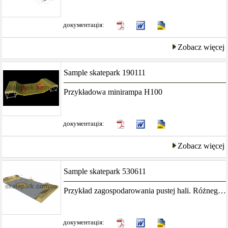
документація:
Zobacz więcej
Sample skatepark 190111
Przykładowa minirampa H100
документація:
Zobacz więcej
Sample skatepark 530611
Przykład zagospodarowania pustej hali. Różnego rodzaju i przeznaczenia przeszkody będą przez bardzo długi czas przyciągały młodzież z miasta i...
документація: