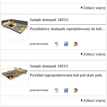
Zobacz więcej
Sample skatepark 340511
Przykładowy skatepark zaprojektowany do hali z główna myślą o rowerzystach którzy pragną szkolić się w wykonywaniu ewolucji powietrznych.
документація:
Zobacz więcej
Sample skatepark 340311
Przykład zagospodarowania hali pod skate park.
документація:
Zobacz więcej