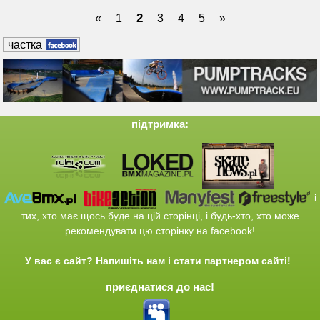
2
«
1
3
4
5
»
частка
підтримка:
і
тих
, хто має щось
буде
на
цій сторінці
,
і
будь-хто,
хто
може
рекомендувати
цю сторінку
на
facebook
!
У вас є
сайт
?
Напишіть нам
і
стати
партнером
сайті
!
приєднатися до нас!