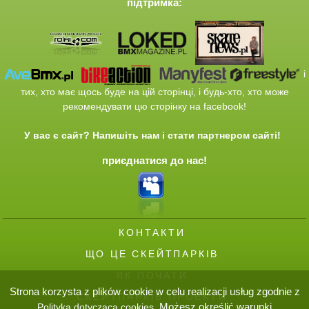
підтримка:
і
тих
, хто має щось
буде
на
цій сторінці
,
і
будь-хто,
хто
може
рекомендувати
цю сторінку
на
facebook
!
У вас є
сайт
?
Напишіть нам
і
стати
партнером
сайті
!
приєднатися до нас!
КОНТАКТИ
ЩО ЦЕ СКЕЙТПАРКІВ
ЯК ПОЧАТИ
Strona korzysta z plików cookie w celu realizacji usług zgodnie z
СКЕЙТПАРКІВ ПРОЕКТИ
. Możesz określić warunki
Polityką dotyczącą cookies