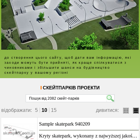
до створення цього сайту, щоб дати вам інформацію, які
заходи можуть бути прийняті, як краще спілкуватися з
чиновниками і збільшити шанси на будівництво
скейтпарку у вашому регіоні
СКЕЙТПАРКІВ ПРОЕКТИ
відображати:
5
10
15
дивитися:
boksy
lista
Sample skatepark 940209
Kryty skatepark, wykonany z najwyższej jakość kompozytów w połączeniu z zadaszeniem będzie stanowić idealny obiekt rekreacyjny przez wiele lat