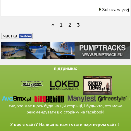
Zobacz więcej
3
«
1
2
частка
підтримка:
і
тих
, хто має щось
буде
на
цій сторінці
,
і
будь-хто,
хто
може
рекомендувати
цю сторінку
на
facebook
!
У вас є
сайт
?
Напишіть нам
і
стати
партнером
сайті
!