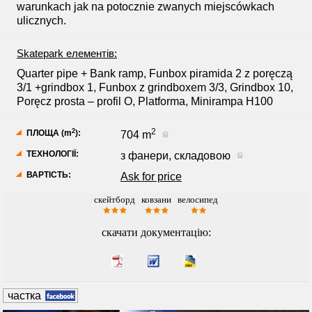
warunkach jak na potocznie zwanych miejscówkach
ulicznych.
Skatepark елементів:
Quarter pipe + Bank ramp, Funbox piramida 2 z poręczą
3/1 +grindbox 1, Funbox z grindboxem 3/3, Grindbox 10,
Poręcz prosta – profil O, Platforma, Minirampa H100
2
2
ПЛОЩА (m
):
704 m
ТЕХНОЛОГІЇ:
з фанери, складовою
ВАРТІСТЬ:
Ask for price
скейтборд
ковзани
велосипед
***
***
**
скачати документацію:
частка