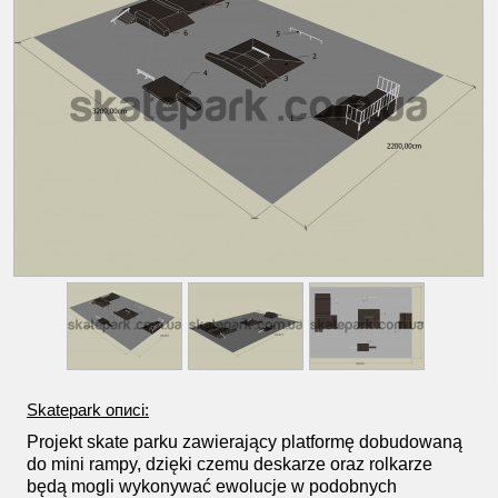
Skatepark описі:
Projekt skate parku zawierający platformę dobudowaną
do mini rampy, dzięki czemu deskarze oraz rolkarze
będą mogli wykonywać ewolucje w podobnych