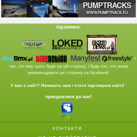
підтримка:
і
тих
, хто має щось
буде
на
цій сторінці
,
і
будь-хто,
хто
може
рекомендувати
цю сторінку
на
facebook
!
У вас є
сайт
?
Напишіть нам
і
стати
партнером
сайті
!
приєднатися до нас!
КОНТАКТИ