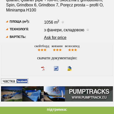
Spin, Grindbox 6, Grindbox 7, Poręcz prosta – profil O,
Minirampa H100
2
2
ПЛОЩА (m
):
1056 m
ТЕХНОЛОГІЇ:
з фанери, складовою
ВАРТІСТЬ:
Ask for price
скейтборд
ковзани
велосипед
***
***
***
скачати документацію:
частка
підтримка: