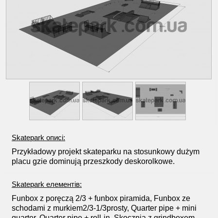
Skatepark описі:
Przykładowy projekt skateparku na stosunkowy dużym
placu gzie dominują przeszkody deskorolkowe.
Skatepark елементів:
Funbox z poręczą 2/3 + funbox piramida, Funbox ze
schodami z murkiem2/3-1/3prosty, Quarter pipe + mini
quarter, Quarter pipe + roll-in, Skocznia z grindboxem,