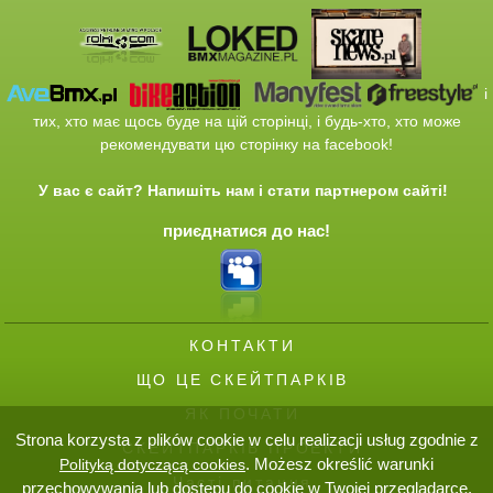
і
тих
, хто має щось
буде
на
цій сторінці
,
і
будь-хто,
хто
може
рекомендувати
цю сторінку
на
facebook
!
У вас є
сайт
?
Напишіть нам
і
стати
партнером
сайті
!
приєднатися до нас!
КОНТАКТИ
ЩО ЦЕ СКЕЙТПАРКІВ
ЯК ПОЧАТИ
Strona korzysta z plików cookie w celu realizacji usług zgodnie z
СКЕЙТПАРКІВ ПРОЕКТИ
. Możesz określić warunki
Polityką dotyczącą cookies
Часті питання
przechowywania lub dostępu do cookie w Twojej przeglądarce.